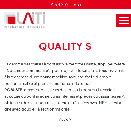
Société
info
QUALITY S
La gamme des fraises à pont est vraiment très vaste, trop, peut-être
! Nous nous sommes fixés pour objectif de satisfaire tous les clients
à la recherche d'une bonne machine: robuste, facile d’emploi,
personnalisable et précise, même au fil du temps.
ROBUSTE
: grandes épaisseurs des tôles du pont et du chariot;
structure du pont avec nervures internes et pièces coulissantes en V,
obtenues du plein; poutrelles latérales réalisées avec HEM, c'est à
dire avec double T à section majorée.
Autre