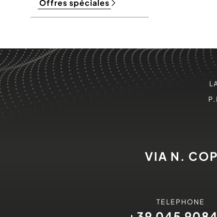
Offres spéciales
L
P.
VIA N. CO
TELEPHONE
+39 045 908