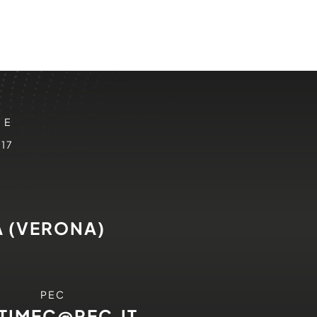
 E
817
A (VERONA)
PEC
ITIMEC@PEC.IT