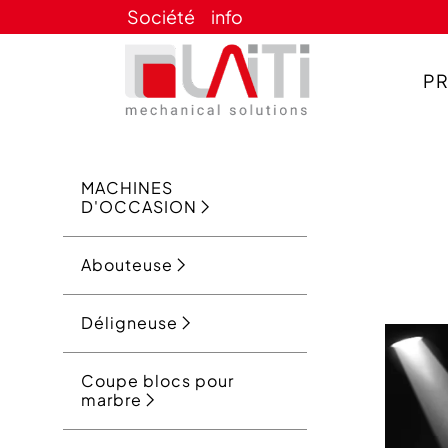
Société
info
P
MACHINES
D'OCCASION
Abouteuse
Déligneuse
Coupe blocs pour
marbre