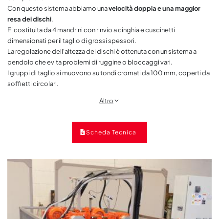
Con questo sistema abbiamo una
velocità doppia e una maggior
resa dei dischi
.
E' costituita da 4 mandrini con rinvio a cinghia e cuscinetti
dimensionati per il taglio di grossi spessori.
La regolazione dell'altezza dei dischi è ottenuta con un sistema a
pendolo che evita problemi di ruggine o bloccaggi vari.
I gruppi di taglio si muovono su tondi cromati da 100 mm, coperti da
soffietti circolari.
Altro
Scheda Tecnica