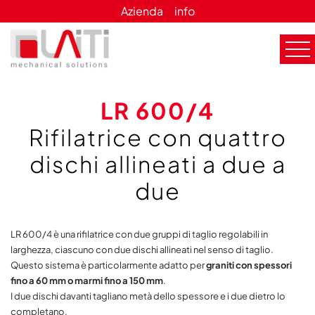
Azienda
info
LR 600/4
Rifilatrice con quattro
dischi allineati a due a
due
LR 600/4 è una rifilatrice con due gruppi di taglio regolabili in
larghezza, ciascuno con due dischi allineati nel senso di taglio.
Questo sistema è particolarmente adatto per
graniti con spessori
fino a 60 mm o marmi fino a 150 mm
.
I due dischi davanti tagliano metà dello spessore e i due dietro lo
completano.