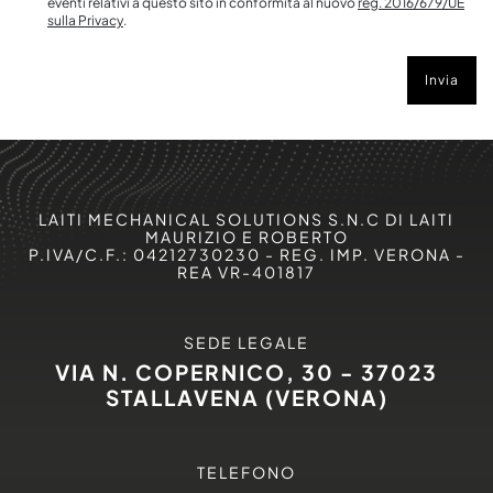
eventi relativi a questo sito in conformità al nuovo
reg. 2016/679/UE
sulla Privacy
.
Invia
LAITI MECHANICAL SOLUTIONS S.N.C DI LAITI
MAURIZIO E ROBERTO
P.IVA/C.F.: 04212730230 - REG. IMP. VERONA -
REA VR-401817
SEDE LEGALE
VIA N. COPERNICO, 30 - 37023
STALLAVENA (VERONA)
TELEFONO